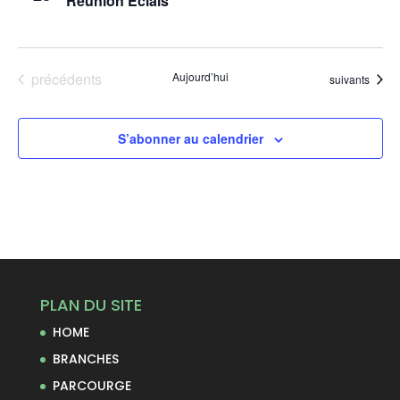
Réunion Éclais
Évènements
précédents
Aujourd’hui
Évènements
suivants
S’abonner au calendrier
PLAN DU SITE
HOME
BRANCHES
PARCOURGE