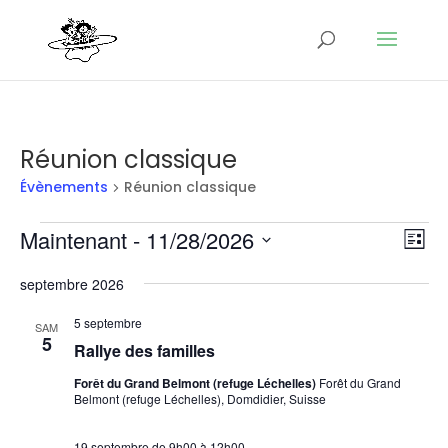
Réunion classique
Évènements
Réunion classique
Évènements
Nav
Na
Maintenant
 - 
11/28/2026
Liste
de
par
Sélectionnez
vu
con
septembre 2026
une
Év
date.
5 septembre
SAM
5
Rallye des familles
Forêt du Grand Belmont (refuge Léchelles)
Forêt du Grand
Belmont (refuge Léchelles), Domdidier, Suisse
19 septembre de 9h00
à
12h00