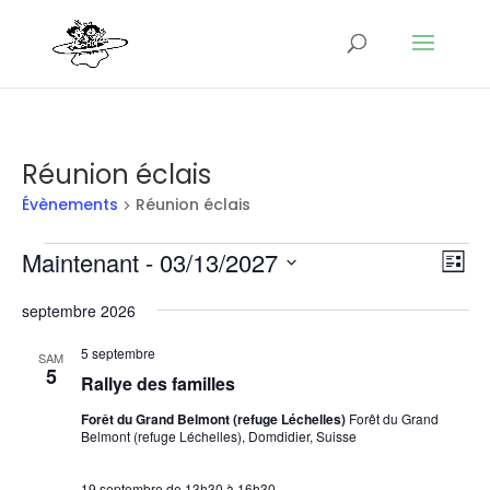
Réunion éclais
Évènements
Réunion éclais
Évènements
Nav
Na
Maintenant
 - 
03/13/2027
Liste
de
par
Sélectionnez
vu
con
septembre 2026
une
Év
date.
5 septembre
SAM
5
Rallye des familles
Forêt du Grand Belmont (refuge Léchelles)
Forêt du Grand
Belmont (refuge Léchelles), Domdidier, Suisse
19 septembre de 13h30
à
16h30