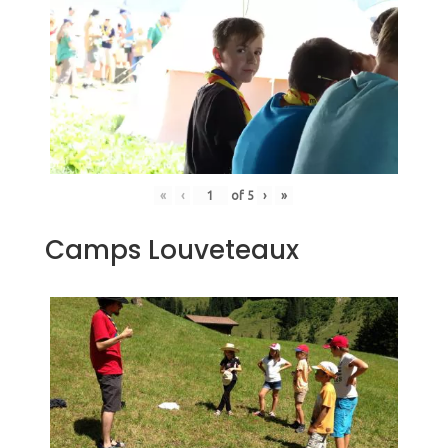
«
‹
of
5
›
»
Camps Louveteaux