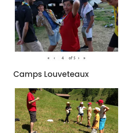
«
‹
of
5
›
»
Camps Louveteaux