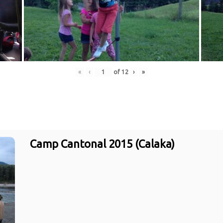
«
‹
of
12
›
»
Camp Cantonal 2015 (Calaka)