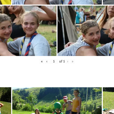
«
‹
of
5
›
»