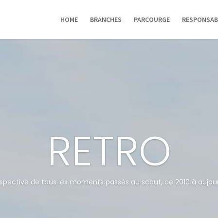
HOME
BRANCHES
PARCOURGE
RESPONSAB
RETRO
spective de tous les moments passés au scout, de 2010 à aujour