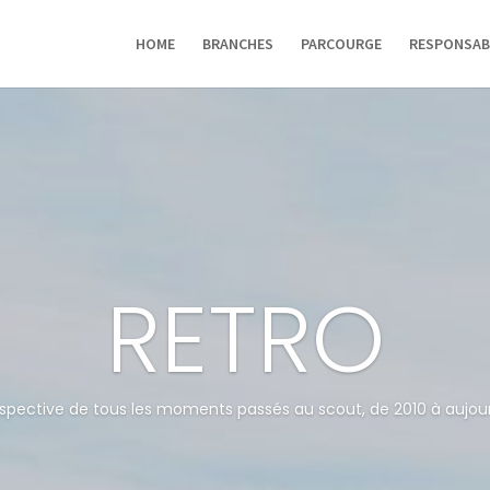
HOME
BRANCHES
PARCOURGE
RESPONSAB
RETRO
spective de tous les moments passés au scout, de 2010 à aujour