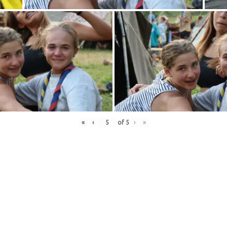
«
‹
of
5
›
»