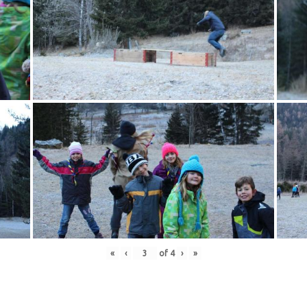
«
‹
of
4
›
»