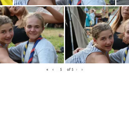
«
‹
of
5
›
»