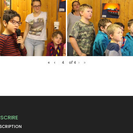
«
‹
of
4
›
»
NSCRIRE
NSCRIPTION