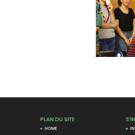
PLAN DU SITE
S’I
HOME
I