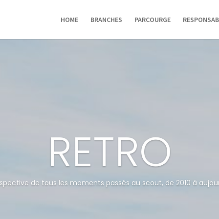
HOME
BRANCHES
PARCOURGE
RESPONSAB
RETRO
spective de tous les moments passés au scout, de 2010 à aujour