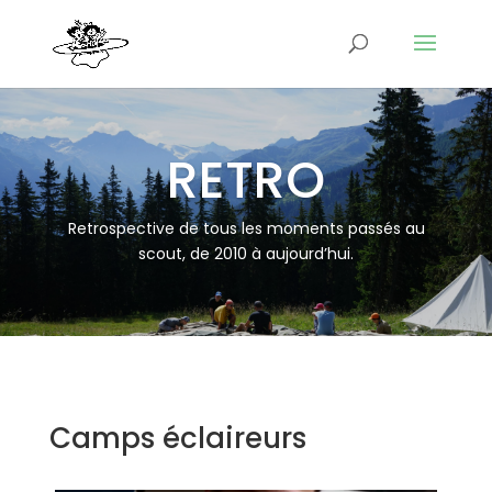
RETRO
Retrospective de tous les moments passés au
scout, de 2010 à aujourd’hui.
Camps éclaireurs