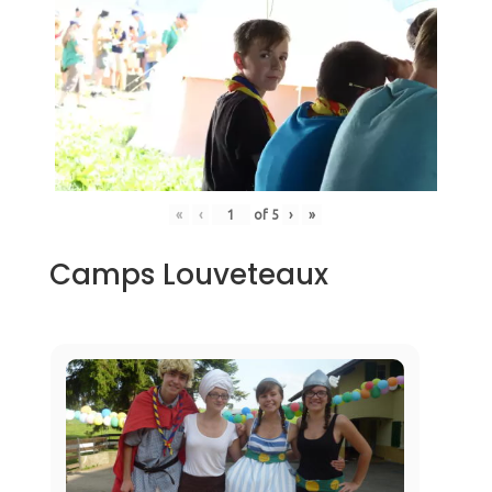
«
‹
of
5
›
»
Camps Louveteaux