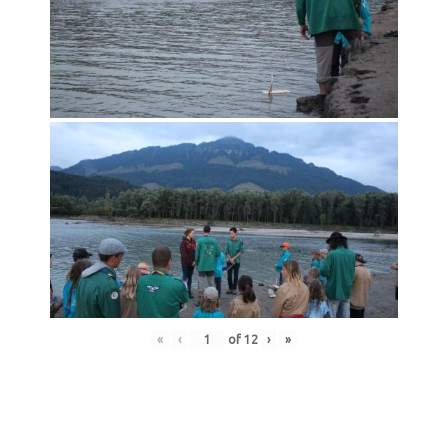
«
‹
of
12
›
»