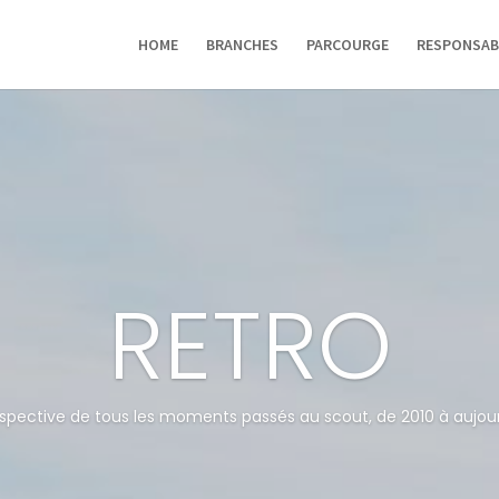
HOME
BRANCHES
PARCOURGE
RESPONSAB
RETRO
spective de tous les moments passés au scout, de 2010 à aujour