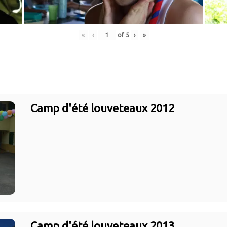
«
‹
of
5
›
»
Camp d'été louveteaux 2012
Camp d'été louveteaux 2013