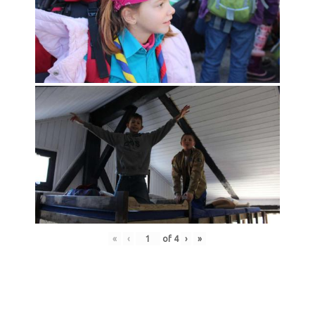
«
‹
of
4
›
»