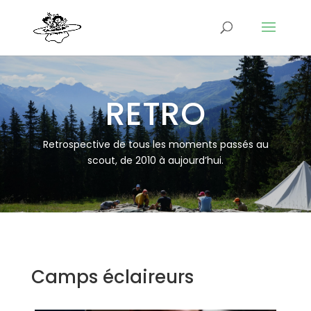
RETRO
Retrospective de tous les moments passés au
scout, de 2010 à aujourd’hui.
Camps éclaireurs