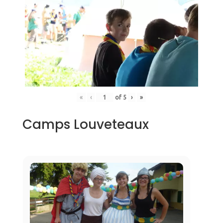
«
‹
of
5
›
»
Camps Louveteaux