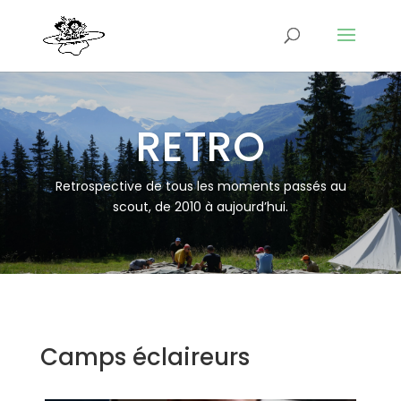
RETRO
Retrospective de tous les moments passés au
scout, de 2010 à aujourd’hui.
Camps éclaireurs