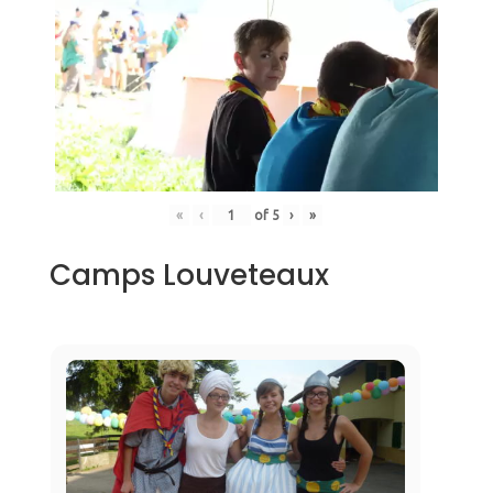
«
‹
of
5
›
»
Camps Louveteaux