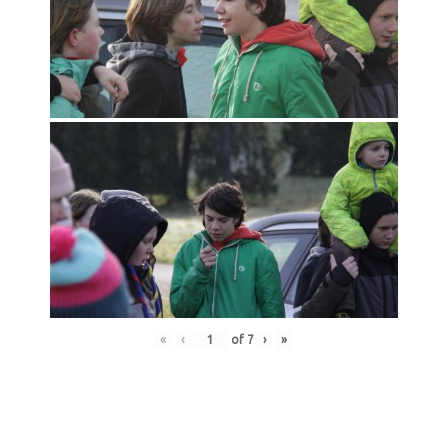
«
‹
of
7
›
»