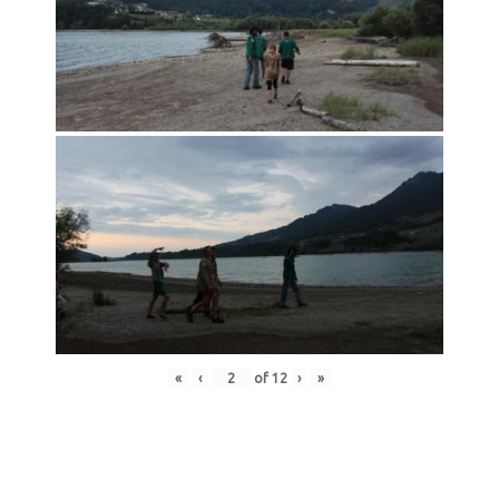
«
‹
of
12
›
»