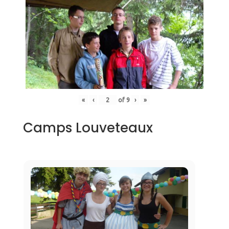
«
‹
of
9
›
»
Camps Louveteaux