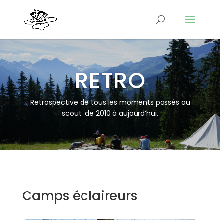
RETRO
Retrospective de tous les moments passés au
scout, de 2010 à aujourd’hui.
Camps éclaireurs