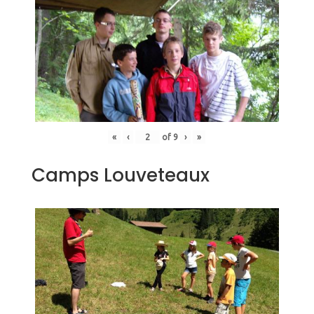
«
‹
of
9
›
»
Camps Louveteaux