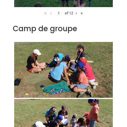
«
‹
of
12
›
»
Camp de groupe