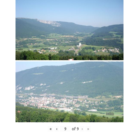
«
‹
of
9
›
»