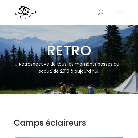
RETRO
Retrospective de tous les moments passés au
scout, de 2010 à aujourd’hui.
Camps éclaireurs