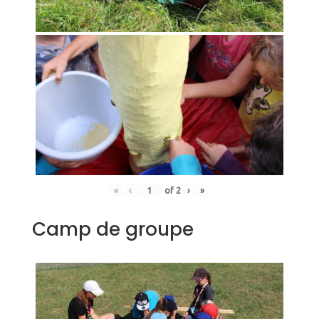
«
‹
of
2
›
»
Camp de groupe