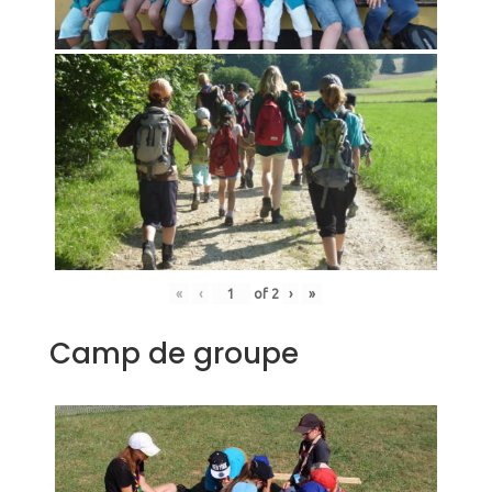
«
‹
of
2
›
»
Camp de groupe