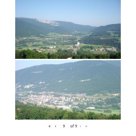
«
‹
of
9
›
»