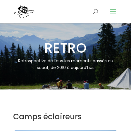
RETRO
Retrospective de tous les moments passés au
scout, de 2010 à aujourd’hui.
Camps éclaireurs