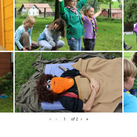
«
‹
of
2
›
»