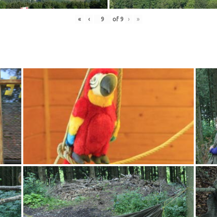
«
‹
of
9
›
»