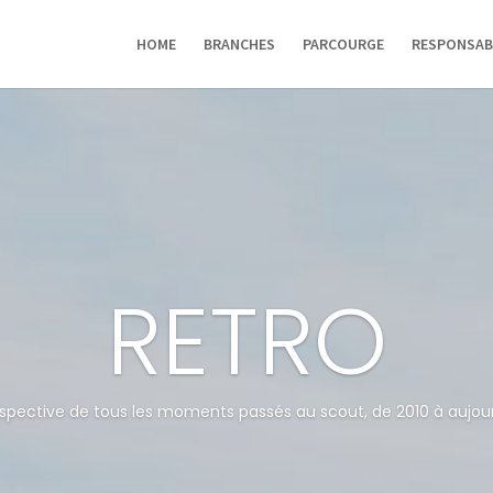
HOME
BRANCHES
PARCOURGE
RESPONSAB
RETRO
spective de tous les moments passés au scout, de 2010 à aujour