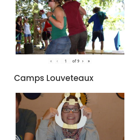
«
‹
of
9
›
»
Camps Louveteaux