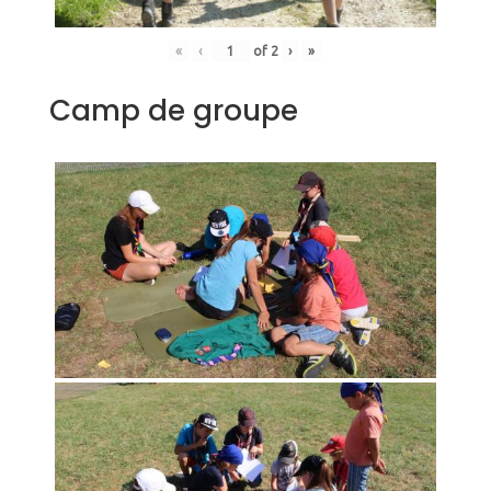
«
‹
of
2
›
»
Camp de groupe