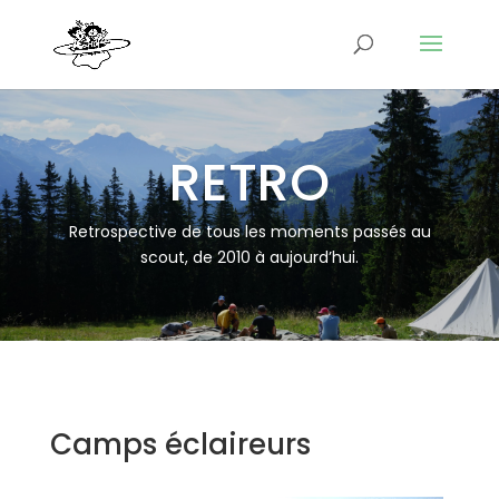
RETRO
Retrospective de tous les moments passés au
scout, de 2010 à aujourd’hui.
Camps éclaireurs