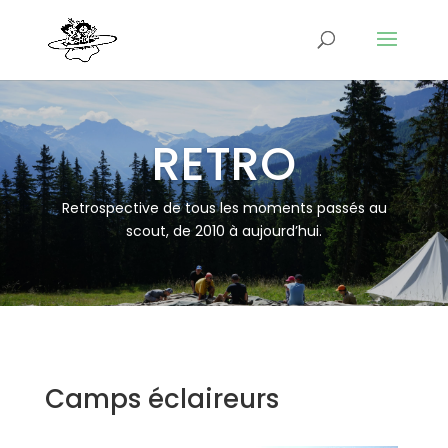
RETRO
Retrospective de tous les moments passés au
scout, de 2010 à aujourd’hui.
Camps éclaireurs