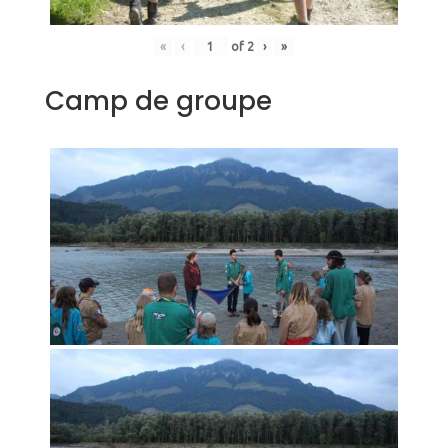
«
‹
of
2
›
»
Camp de groupe