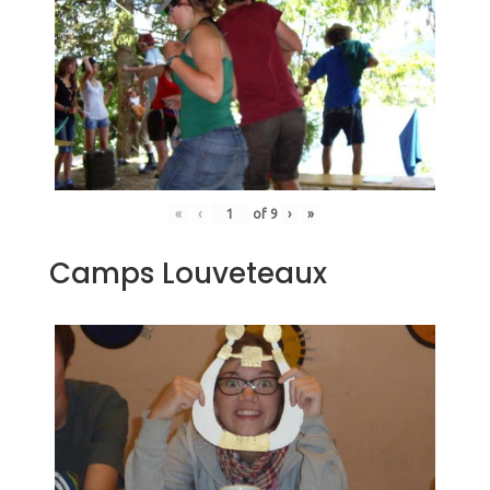
«
‹
of
9
›
»
Camps Louveteaux