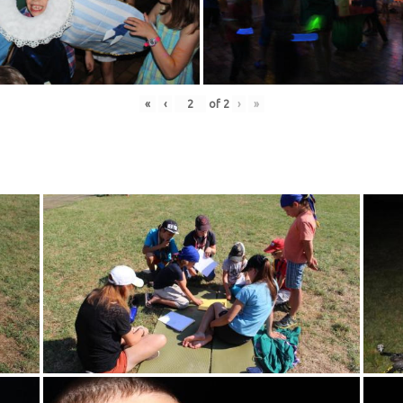
«
‹
of
2
›
»