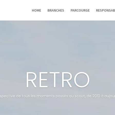
HOME
BRANCHES
PARCOURGE
RESPONSAB
RETRO
spective de tous les moments passés au scout, de 2010 à aujour