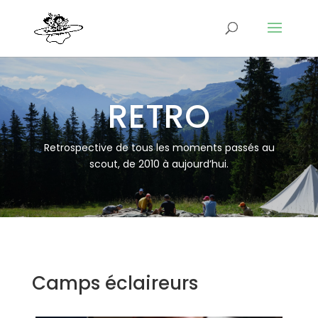
RETRO
Retrospective de tous les moments passés au
scout, de 2010 à aujourd’hui.
Camps éclaireurs