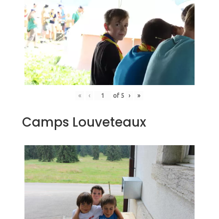
«
‹
of
5
›
»
Camps Louveteaux