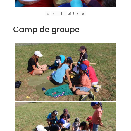
«
‹
of
2
›
»
Camp de groupe