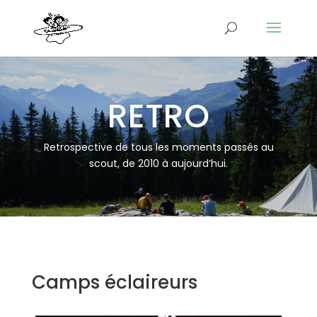
RETRO
Retrospective de tous les moments passés au
scout, de 2010 à aujourd’hui.
Camps éclaireurs