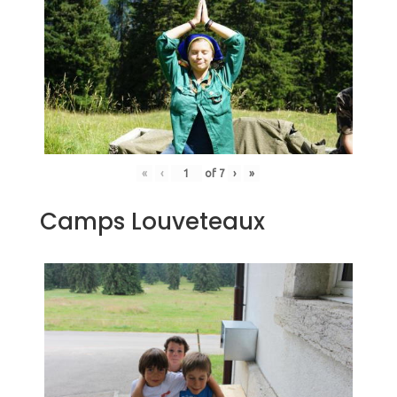
«
‹
of
7
›
»
Camps Louveteaux