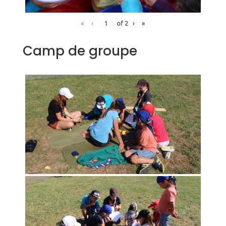
«
‹
of
2
›
»
Camp de groupe