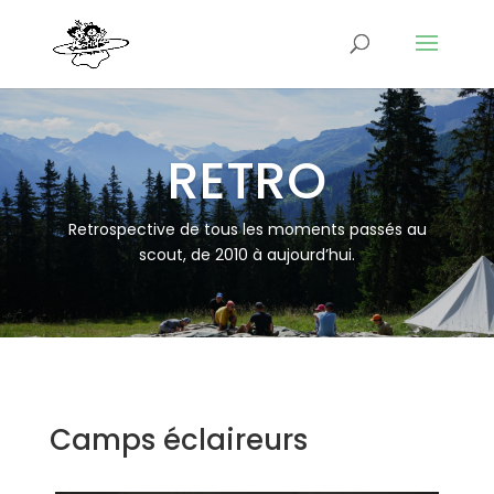
RETRO
Retrospective de tous les moments passés au
scout, de 2010 à aujourd’hui.
Camps éclaireurs