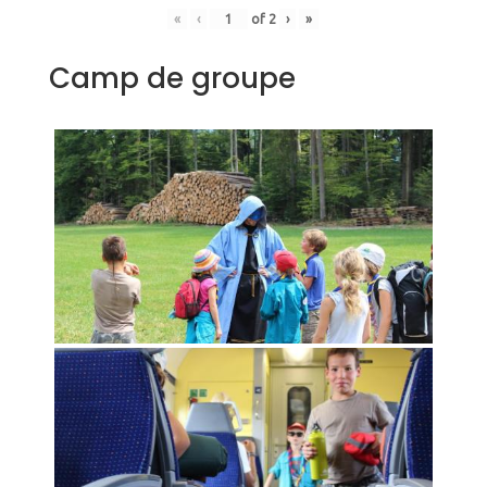
«
‹
of
2
›
»
Camp de groupe