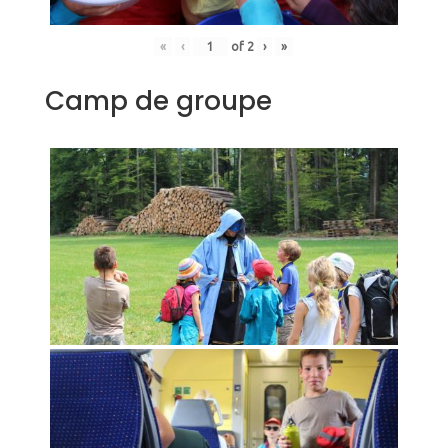
«
‹
of
2
›
»
Camp de groupe