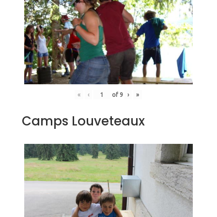
«
‹
of
9
›
»
Camps Louveteaux