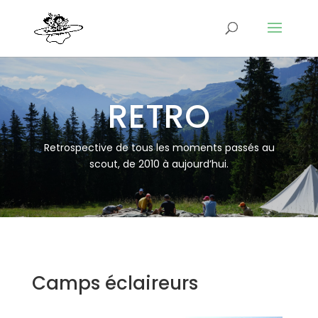
RETRO
Retrospective de tous les moments passés au
scout, de 2010 à aujourd’hui.
Camps éclaireurs