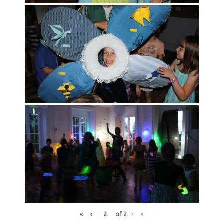
«
‹
of
2
›
»