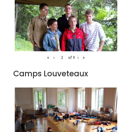
«
‹
of
9
›
»
Camps Louveteaux