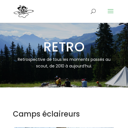
RETRO
Retrospective de tous les moments passés au
scout, de 2010 à aujourd’hui.
Camps éclaireurs