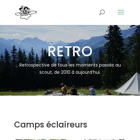
RETRO
Retrospective de tous les moments passés au
scout, de 2010 à aujourd’hui.
Camps éclaireurs