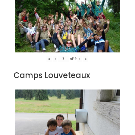
«
‹
of
9
›
»
Camps Louveteaux