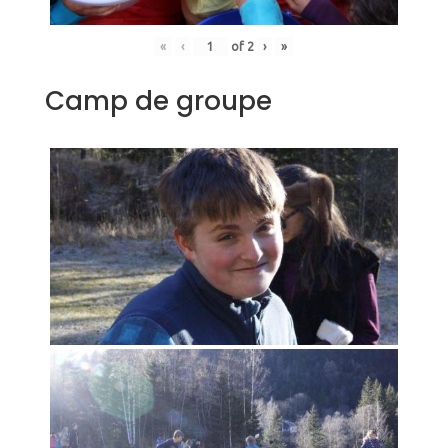
«
‹
of
2
›
»
Camp de groupe