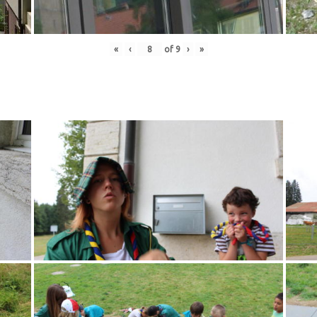
«
‹
of
9
›
»