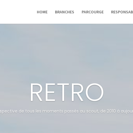
HOME
BRANCHES
PARCOURGE
RESPONSAB
RETRO
spective de tous les moments passés au scout, de 2010 à aujour