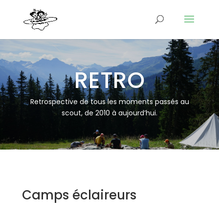
RETRO
Retrospective de tous les moments passés au
scout, de 2010 à aujourd’hui.
Camps éclaireurs