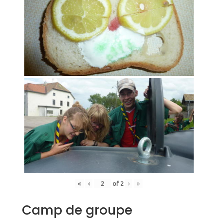
«
‹
of
2
›
»
Camp de groupe