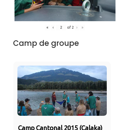
«
‹
of
2
›
»
Camp de groupe
Camp Cantonal 2015 (Calaka)