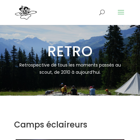
RETRO
Retrospective de tous les moments passés au
scout, de 2010 à aujourd’hui.
Camps éclaireurs