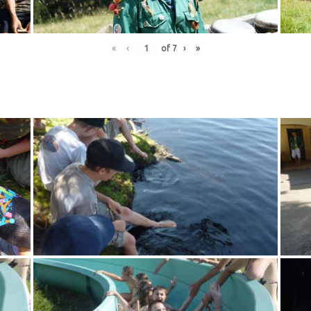
«
‹
of
7
›
»