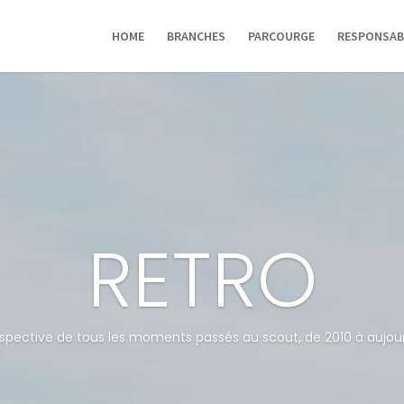
HOME
BRANCHES
PARCOURGE
RESPONSAB
RETRO
spective de tous les moments passés au scout, de 2010 à aujour