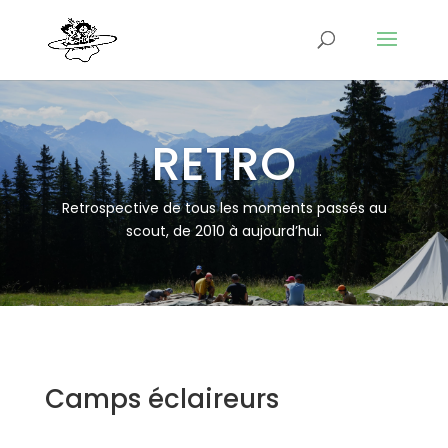
RETRO
Retrospective de tous les moments passés au
scout, de 2010 à aujourd’hui.
Camps éclaireurs