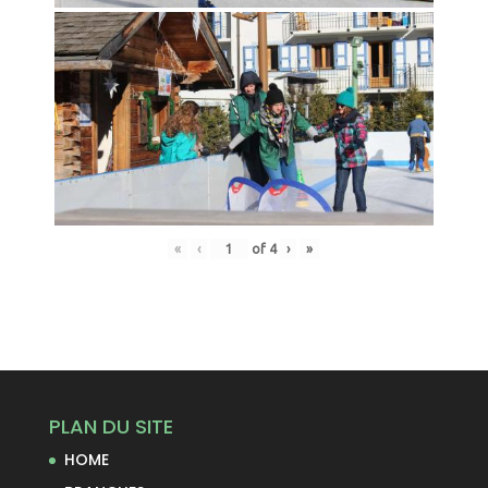
«
‹
of
4
›
»
PLAN DU SITE
HOME