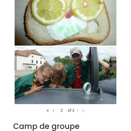
«
‹
of
2
›
»
Camp de groupe