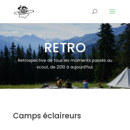
RETRO
Retrospective de tous les moments passés au
scout, de 2010 à aujourd’hui.
Camps éclaireurs