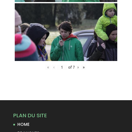
«
‹
of
7
›
»
PLAN DU SITE
HOME