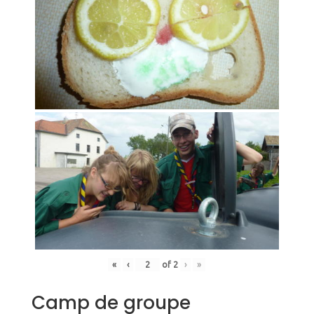
«
‹
of
2
›
»
Camp de groupe