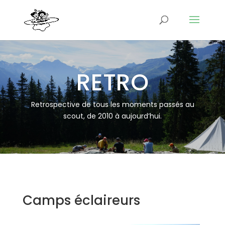
RETRO
Retrospective de tous les moments passés au
scout, de 2010 à aujourd’hui.
Camps éclaireurs