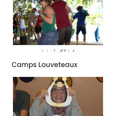
«
‹
of
9
›
»
Camps Louveteaux