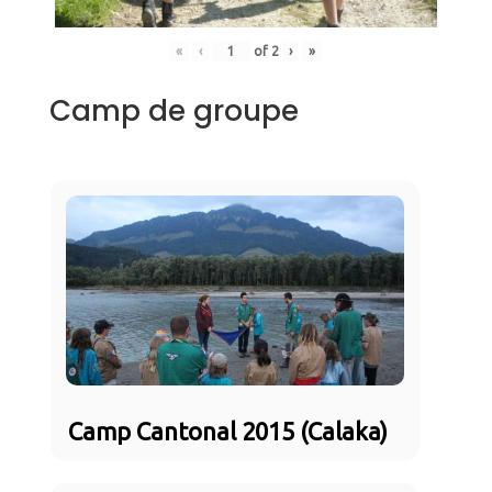
«
‹
of
2
›
»
Camp de groupe
Camp Cantonal 2015 (Calaka)