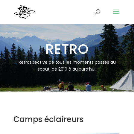
RETRO
Retrospective de tous les moments passés au
scout, de 2010 à aujourd’hui.
Camps éclaireurs