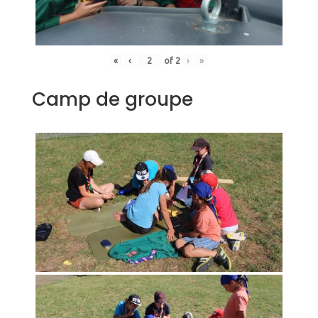
«
‹
of
2
›
»
Camp de groupe