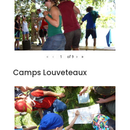
«
‹
of
9
›
»
Camps Louveteaux