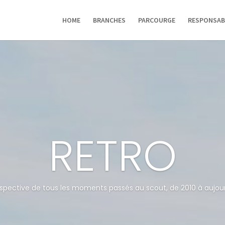
HOME
BRANCHES
PARCOURGE
RESPONSAB
RETRO
spective de tous les moments passés au scout, de 2010 à aujour