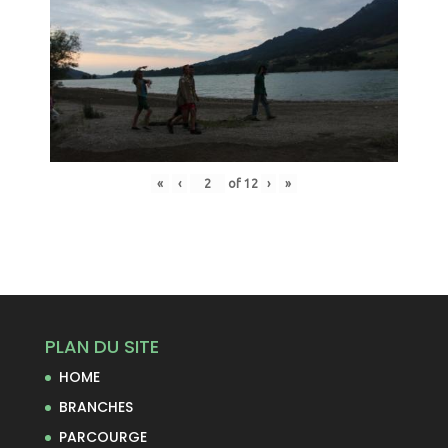
«
‹
of
12
›
»
PLAN DU SITE
HOME
BRANCHES
PARCOURGE