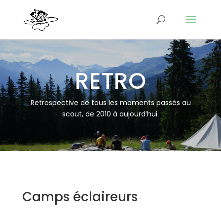
RETRO
Retrospective de tous les moments passés au
scout, de 2010 à aujourd’hui.
Camps éclaireurs