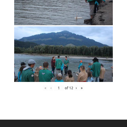
«
‹
of
12
›
»