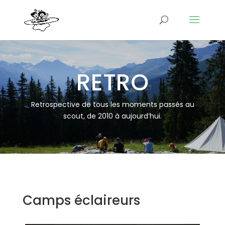
RETRO
Retrospective de tous les moments passés au
scout, de 2010 à aujourd’hui.
Camps éclaireurs