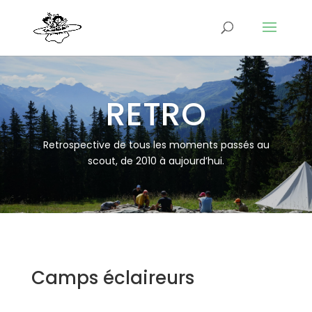
RETRO
Retrospective de tous les moments passés au
scout, de 2010 à aujourd’hui.
Camps éclaireurs