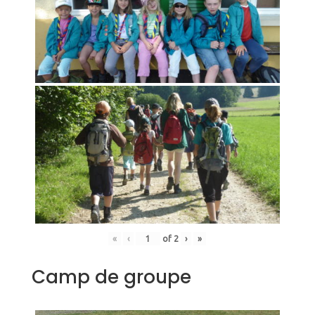
«
‹
of
2
›
»
Camp de groupe