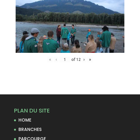
«
‹
of
12
›
»
PLAN DU SITE
HOME
BRANCHES
PARCOURGE